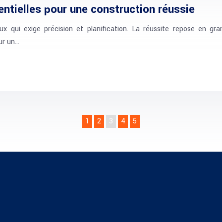
entielles pour une construction réussie
ux qui exige précision et planification. La réussite repose en gr
ur un…
1
2
3
4
5