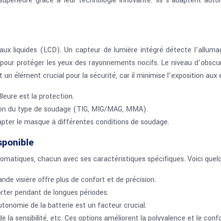
érieure grâce à leur technologie innovante. Ils s’adaptent autom
taux liquides (LCD). Un capteur de lumière intégré détecte l’allu
t pour protéger les yeux des rayonnements nocifs. Le niveau d’obs
un élément crucial pour la sécurité, car il minimise l’exposition aux 
leure est la protection.
ction du type de soudage (TIG, MIG/MAG, MMA).
apter le masque à différentes conditions de soudage.
sponible
iques, chacun avec ses caractéristiques spécifiques. Voici quelque
nde visière offre plus de confort et de précision.
rter pendant de longues périodes.
utonomie de la batterie est un facteur crucial.
la sensibilité, etc. Ces options améliorent la polyvalence et le confor