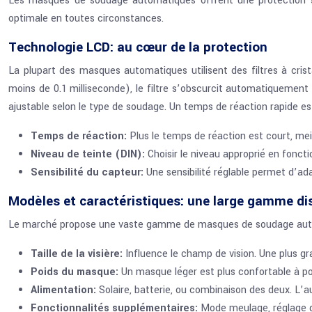
Les masques de soudage automatiques offrent une protection sup
optimale en toutes circonstances.
Technologie LCD: au cœur de la protection
La plupart des masques automatiques utilisent des filtres à cris
moins de 0.1 milliseconde), le filtre s’obscurcit automatiquemen
ajustable selon le type de soudage. Un temps de réaction rapide est 
Temps de réaction:
Plus le temps de réaction est court, meil
Niveau de teinte (DIN):
Choisir le niveau approprié en fon
Sensibilité du capteur:
Une sensibilité réglable permet d’ad
Modèles et caractéristiques: une large gamme di
Le marché propose une vaste gamme de masques de soudage automat
Taille de la visière:
Influence le champ de vision. Une plus gra
Poids du masque:
Un masque léger est plus confortable à po
Alimentation:
Solaire, batterie, ou combinaison des deux. L’a
Fonctionnalités supplémentaires:
Mode meulage, réglage de 