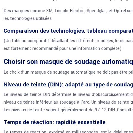
Des marques comme 3M, Lincoln Electric, Speedglas, et Optrel sont p
les technologies utilisées.
Comparaison des technologies: tableau comparat
(Un tableau comparatif détaillant les différents modèles, leurs cara
est fortement recommandé pour une information complète).
Choisir son masque de soudage automatiq
Le choix d’un masque de soudage automatique ne doit pas être pris à
Niveau de teinte (DIN): adapté au type de souda
Le niveau de teinte DIN détermine le niveau d’obscurcissement du 
niveau de teinte inférieur au soudage à l’arc. Un niveau de teinte tr
Les niveaux de teinte varient généralement de 9 à 13 DIN. Consult
Temps de réaction: rapidité essentielle
Le temps de réaction, exprimé en millisecondes, est le délai entre 