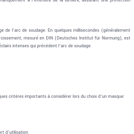
atiquement à l’intensité de la lumière, assurant une protection
mage de l’arc de soudage. En quelques millisecondes (généralement
curcissement, mesuré en DIN (Deutsches Institut für Normung), est
éclairs intenses qui précèdent l’arc de soudage.
s critères importants à considérer lors du choix d’un masque:
t d’utilisation.