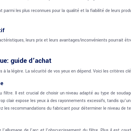
armi les plus reconnues pour la qualité et la fiabilité de leurs produ
if
ctéristiques, leurs prix et leurs avantages/inconvénients pourrait êtr
ue: guide d’achat
 la légère. La sécurité de vos yeux en dépend. Voici les critères clés
ge
filtre. Il est crucial de choisir un niveau adapté au type de soud
op clair expose les yeux à des rayonnements excessifs, tandis qu’un ni
ez les recommandations du fabricant pour déterminer le niveau de te
l’allumage de l’arc et l’obscurcissement du filtre. Plus il est cour