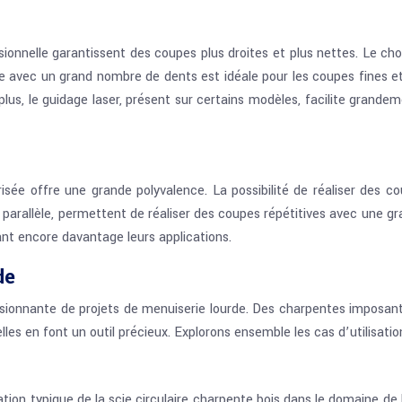
ssionnelle garantissent des coupes plus droites et plus nettes. Le ch
e avec un grand nombre de dents est idéale pour les coupes fines et
lus, le guidage laser, présent sur certains modèles, facilite grande
risée offre une grande polyvalence. La possibilité de réaliser des 
uide parallèle, permettent de réaliser des coupes répétitives avec un
ant encore davantage leurs applications.
de
pressionnante de projets de menuiserie lourde. Des charpentes impos
les en font un outil précieux. Explorons ensemble les cas d’utilisati
on typique de la scie circulaire charpente bois dans le domaine de la