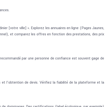
ances.
ardinier [votre ville] ». Explorez les annuaires en ligne (Pages Jaunes,
nel), et comparez les offres en fonction des prestations, des prix
re recommandé par une personne de confiance est souvent gage de
t l’obtention de devis. Vérifiez la fiabilité de la plateforme et la
cas de dommages. Des certifications (label écologique, par exemple)