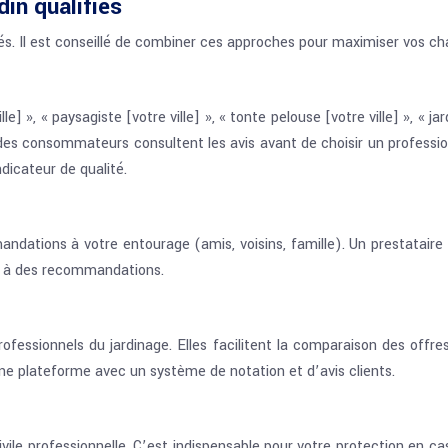
din qualifiés
és. Il est conseillé de combiner ces approches pour maximiser vos ch
lle] », « paysagiste [votre ville] », « tonte pelouse [votre ville] », « j
des consommateurs consultent les avis avant de choisir un profession
dicateur de qualité.
ations à votre entourage (amis, voisins, famille). Un prestatai
ce à des recommandations.
ssionnels du jardinage. Elles facilitent la comparaison des offres e
une plateforme avec un système de notation et d’avis clients.
ivile professionnelle. C’est indispensable pour votre protection en 