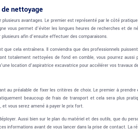
e de nettoyage
rir plusieurs avantages. Le premier est représenté par le côté pratiqu
igne vous permet d’éviter les longues heures de recherches et de né
der plusieurs afin d’ensuite effectuer des comparaisons.
que cela entraînera. Il conviendra que des professionnels puissen
nt totalement nettoyées de fond en comble, vous pourrez aussi prof
u’une location d’aspiratrice excavatrice pour accélérer vos travaux d
nt au préalable de fixer les critères de choix. Le premier à prendre 
quement beaucoup de frais de transport et cela sera plus pratique 
, et vous serez amené à payer le prix fort.
oyer. Aussi bien sur le plan du matériel et des outils, que du personne
r ces informations avant de vous lancer dans la prise de contact. La r