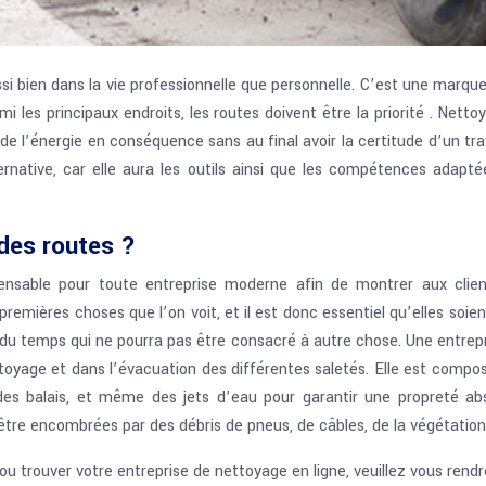
i bien dans la vie professionnelle que personnelle. C’est une marque 
rmi les principaux endroits, les routes doivent être la priorité . Ne
e l’énergie en conséquence sans au final avoir la certitude d’un trava
ternative, car elle aura les outils ainsi que les compétences adapt
des routes ?
ensable pour toute entreprise moderne afin de montrer aux clien
remières choses que l’on voit, et il est donc essentiel qu’elles soien
e du temps qui ne pourra pas être consacré à autre chose. Une entrep
ttoyage et dans l’évacuation des différentes saletés. Elle est comp
des balais, et même des jets d’eau pour garantir une propreté abso
être encombrées par des débris de pneus, de câbles, de la végétation,
 ou trouver votre entreprise de nettoyage en ligne, veuillez vous rend