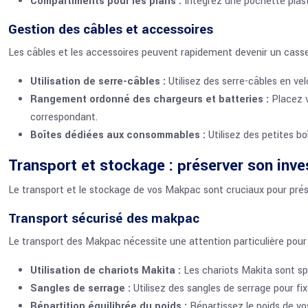
Compartiments pour les plans :
Intégrez une pochette plasti
Gestion des câbles et accessoires
Les câbles et les accessoires peuvent rapidement devenir un casse-
Utilisation de serre-câbles :
Utilisez des serre-câbles en ve
Rangement ordonné des chargeurs et batteries :
Placez v
correspondant.
Boîtes dédiées aux consommables :
Utilisez des petites b
Transport et stockage : préserver son inv
Le transport et le stockage de vos Makpac sont cruciaux pour préser
Transport sécurisé des makpac
Le transport des Makpac nécessite une attention particulière pour é
Utilisation de chariots Makita :
Les chariots Makita sont s
Sangles de serrage :
Utilisez des sangles de serrage pour f
Répartition équilibrée du poids :
Répartissez le poids de vos