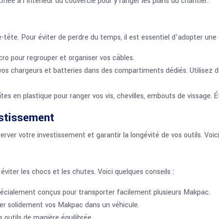
fiée à l’intérieur du couvercle pour y ranger les plans du chantier.
tête. Pour éviter de perdre du temps, il est essentiel d’adopter une 
lcro pour regrouper et organiser vos câbles.
os chargeurs et batteries dans des compartiments dédiés. Utilisez d
oîtes en plastique pour ranger vos vis, chevilles, embouts de vissage. 
estissement
ver votre investissement et garantir la longévité de vos outils. Voici
viter les chocs et les chutes. Voici quelques conseils :
pécialement conçus pour transporter facilement plusieurs Makpac.
ixer solidement vos Makpac dans un véhicule.
 outils de manière équilibrée.