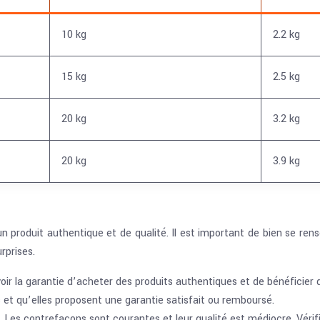
10 kg
2.2 kg
15 kg
2.5 kg
20 kg
3.2 kg
20 kg
3.9 kg
 produit authentique et de qualité. Il est important de bien se rens
rprises.
oir la garantie d’acheter des produits authentiques et de bénéficier 
 et qu’elles proposent une garantie satisfait ou remboursé.
 Les contrefaçons sont courantes et leur qualité est médiocre. Vérifi