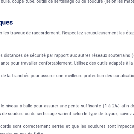
à bulle, coupe-tube, outils de sertissage ou de soudure (selon les matér
iques
 les travaux de raccordement. Respectez scrupuleusement les étapes
s distances de sécurité par rapport aux autres réseaux souterrains 
te pour travailler confortablement. Utilisez des outils adaptés à la 
 de la tranchée pour assurer une meilleure protection des canalisat
 le niveau à bulle pour assurer une pente suffisante (1 à 2%) afin de
e soudure ou de sertissage varient selon le type de tuyaux; suivez a
accords sont correctement serrés et que les soudures sont impecca