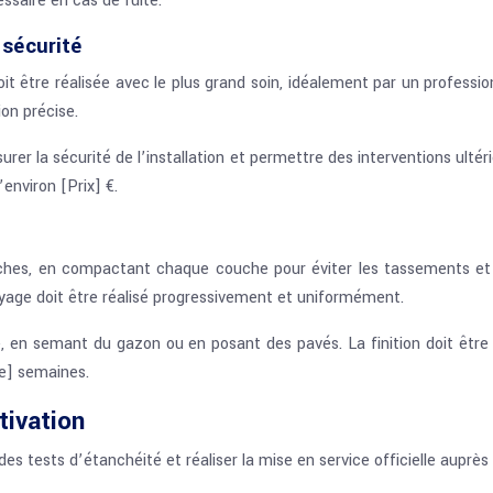
saire en cas de fuite.
 sécurité
 être réalisée avec le plus grand soin, idéalement par un profession
on précise.
rer la sécurité de l’installation et permettre des interventions ultér
’environ [Prix] €.
uches, en compactant chaque couche pour éviter les tassements 
age doit être réalisé progressivement et uniformément.
e, en semant du gazon ou en posant des pavés. La finition doit être
e] semaines.
tivation
es tests d’étanchéité et réaliser la mise en service officielle auprès