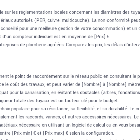
e sur les réglementations locales concernant les diamètres des tuya
tériaux autorisés (PER, cuivre, multicouche). La non-conformité peut 
(conseillé pour une meilleure gestion de votre consommation) et un co
ût d’un compteur individuel est en moyenne de [Prix] €.
treprises de plomberie agréées. Comparez les prix, les délais d’inter
ment le point de raccordement sur le réseau public en consultant le p
nce le coût des travaux, et peut varier de [Nombre] à [Nombre] mètre
équat pour la canalisation, en évitant les obstacles (arbres, fondati
ueur totale des tuyaux est un facteur clé pour le budget.
oix populaire pour sa résistance, sa flexibilité, et sa durabilité. Le 
lement les raccords, vannes, et autres accessoires nécessaires. Le
ériaux nécessaire en utilisant un logiciel de calcul ou en vous basan
ntre [Prix min] € et [Prix max] € selon la configuration.